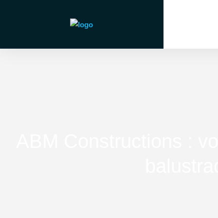
ABM Constructions : vot
balustra